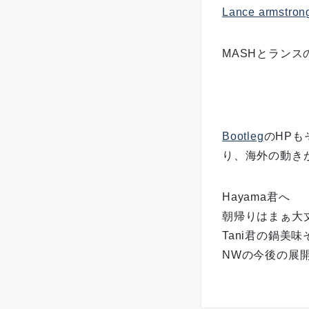
Lance armstron
MASHとラン
Bootleg
のHPも
り、海外の動き
Hayama君へ
朝帰りはまぁ大
Tani君の鍋美味そ
NWの今後の展