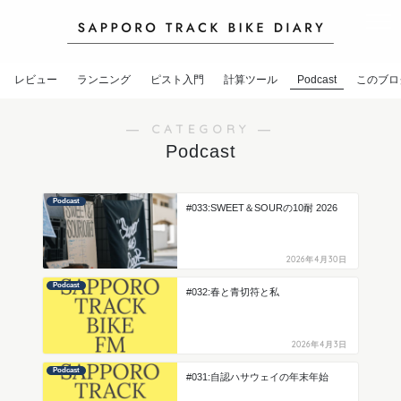
レビュー
ランニング
ピスト入門
計算ツール
Podcast
このブロ
― CATEGORY ―
Podcast
Podcast
#033:SWEET＆SOURの10耐 2026
2026年4月30日
Podcast
#032:春と青切符と私
2026年4月3日
Podcast
#031:自認ハサウェイの年末年始