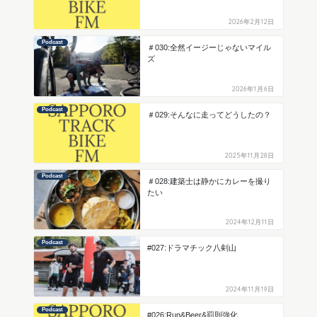
2026年2月12日
Podcast
＃030:全然イージーじゃないマイル
ズ
2026年1月6日
Podcast
＃029:そんなに走ってどうしたの？
2025年11月28日
Podcast
＃028:建築士は静かにカレーを撮り
たい
2024年12月11日
Podcast
#027:ドラマチック八剣山
2024年11月19日
Podcast
#026:Run&Beer&罰則強化