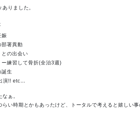
々ありました。
事
妊娠
の部署異動
トとの出会い
ー練習して骨折(全治3週)
の誕生
演!! etc…
たなぁ。
つらい時期とかもあったけど、トータルで考えると嬉しい事