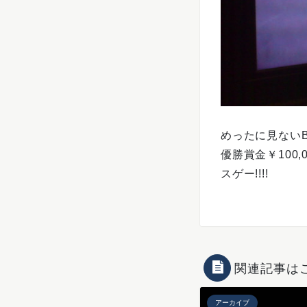
めったに見ないB
優勝賞金￥100,000
スゲー!!!!
関連記事は
アーカイブ