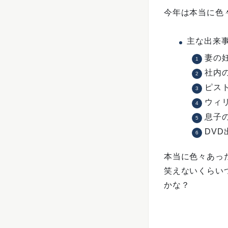
今年は本当に色
主な出来
妻の
社内
ピス
ウィリ
息子
DVD出
本当に色々あっ
笑えないくらい
かな？