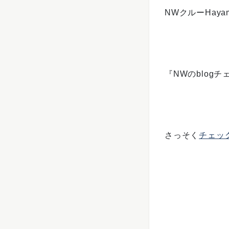
NWクルーHay
『NWのblog
さっそく
チェッ