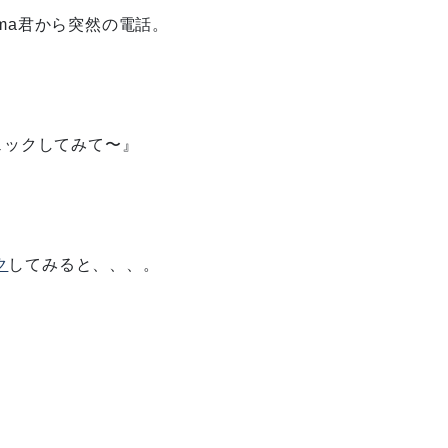
ama君から突然の電話。
チェックしてみて〜』
ク
してみると、、、。