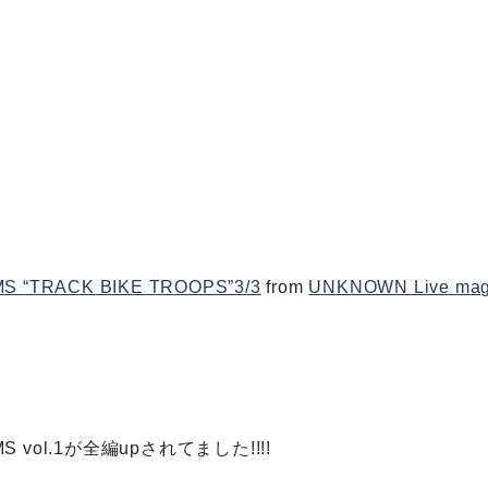
MS “TRACK BIKE TROOPS”3/3
from
UNKNOWN Live mag
LMS vol.1が全編upされてました!!!!