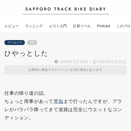
レビュー
ランニング
ピスト入門
計算ツール
Podcast
このブロ
アーカイブ
PR
ひやっとした
2009年3月26日
/
2018年6月10日
記事内に商品プロモーションを含む場合があります
仕事の帰り道の話。
ちょっと用事があって
琴似
まで行ったんですが、アラ
レがパラパラ降ってきて道路は完全にウエットなコン
ディション。