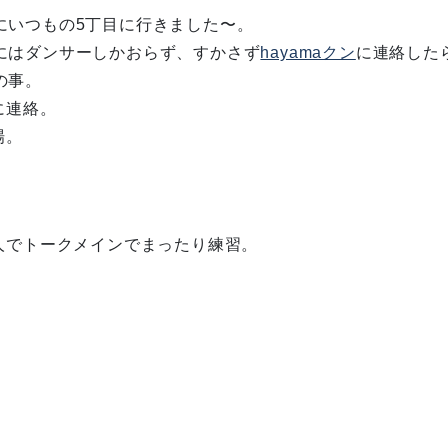
にいつもの5丁目に行きました〜。
にはダンサーしかおらず、すかさず
hayamaクン
に連絡した
の事。
に連絡。
場。
二人でトークメインでまったり練習。