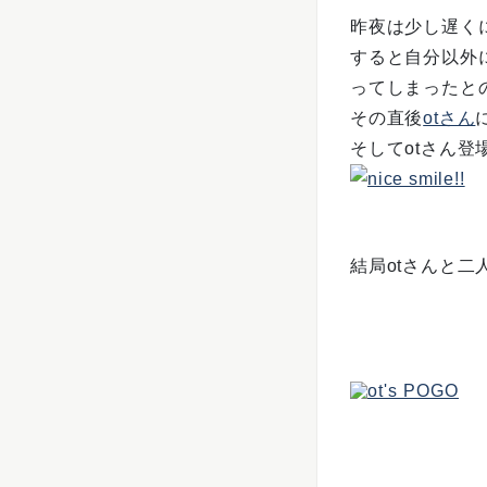
昨夜は少し遅く
すると自分以外
ってしまったと
その直後
otさん
そしてotさん登
結局otさんと