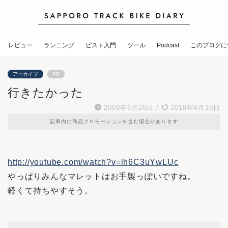
レビュー
ランニング
ピスト入門
ツール
Podcast
このブログに
アーカイブ
PR
行きたかった
2009年6月20日
/
2018年6月10日
記事内に商品プロモーションを含む場合があります
http://youtube.com/watch?v=lh6C3uYwLUc
やっぱりみんなマレットはお手製っぽいですね。
軽くて持ちやすそう。