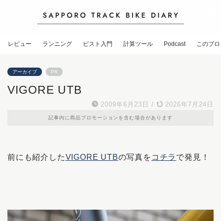
レビュー
ランニング
ピスト入門
計算ツール
Podcast
このブロ
アーカイブ
PR
VIGORE UTB
2009年6月23日
/
2026年7月24日
記事内に商品プロモーションを含む場合があります
前にも紹介した
VIGORE UTB
の写真を
コチラ
で発見！