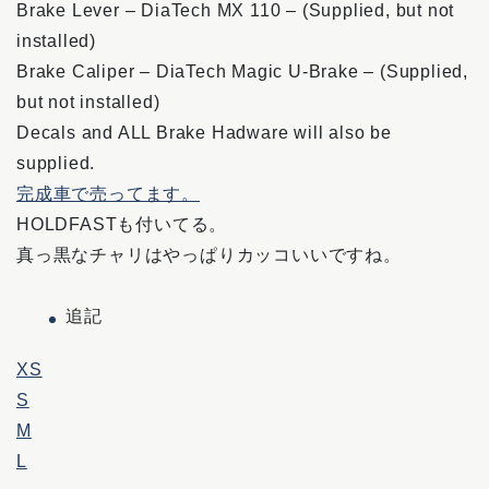
Brake Lever – DiaTech MX 110 – (Supplied, but not
installed)
Brake Caliper – DiaTech Magic U-Brake – (Supplied,
but not installed)
Decals and ALL Brake Hadware will also be
supplied.
完成車で売ってます。
HOLDFASTも付いてる。
真っ黒なチャリはやっぱりカッコいいですね。
追記
XS
S
M
L