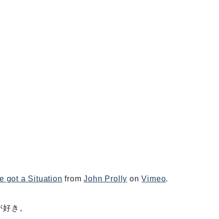
e got a Situation
from
John Prolly
on
Vimeo
.
が好き。