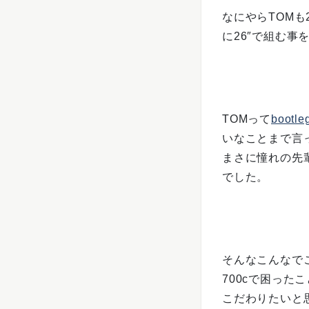
なにやらTOMも
に26″で組む事
TOMって
bootle
いなことまで言
まさに憧れの先
でした。
そんなこんなで
700cで困った
こだわりたいと