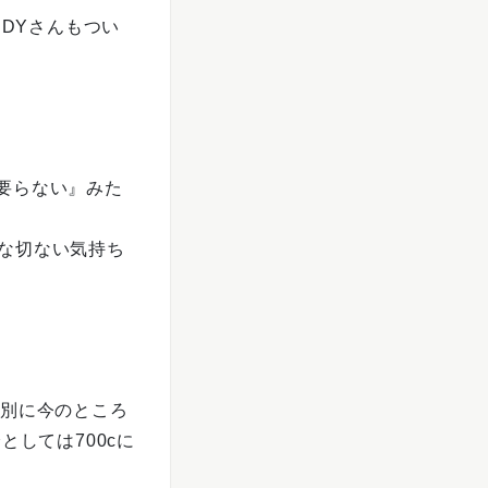
NDYさんもつい
要らない』みた
な切ない気持ち
ら別に今のところ
しては700cに