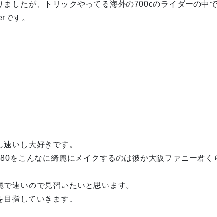
りましたが、トリックやってる海外の700cのライダーの中
cerです。
し速いし大好きです。
180をこんなに綺麗にメイクするのは彼か大阪ファニー君く
麗で速いので見習いたいと思います。
を目指していきます。