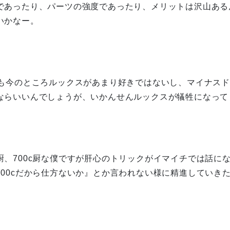
であったり、パーツの強度であったり、メリットは沢山ある
いかなー。
ムも今のところルックスがあまり好きではないし、マイナスド
ならいいんでしょうが、いかんせんルックスが犠牲になって
厨、700c厨な僕ですが肝心のトリックがイマイチでは話に
700cだから仕方ないか』とか言われない様に精進していき