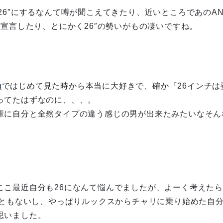
26″にするなんて噂が聞こえてきたり、近いところであのA
を宣言したり、とにかく26″の勢いがもの凄いですね。
g
ではじめて見た時から本当に大好きで、確か『26インチは
ってたはずなのに、、、。
輩に自分と全然タイプの違う感じの男が出来たみたいなそん
ここ最近自分も26になんて悩んでましたが、よーく考えた
こともないし、やっぱりルックスからチャリに乗り始めた自分と
思いました。