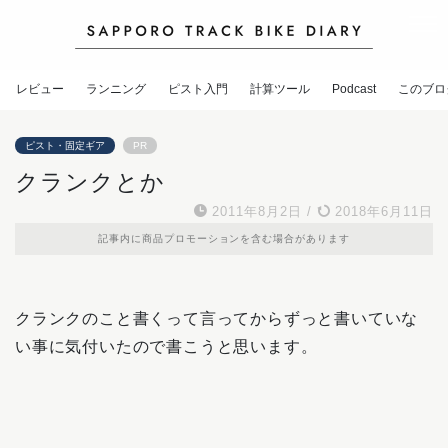
レビュー
ランニング
ピスト入門
計算ツール
Podcast
このブロ
ピスト・固定ギア
PR
クランクとか
2011年8月2日
/
2018年6月11日
記事内に商品プロモーションを含む場合があります
クランクのこと書くって言ってからずっと書いていな
い事に気付いたので書こうと思います。