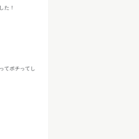
した！
ってポチってし