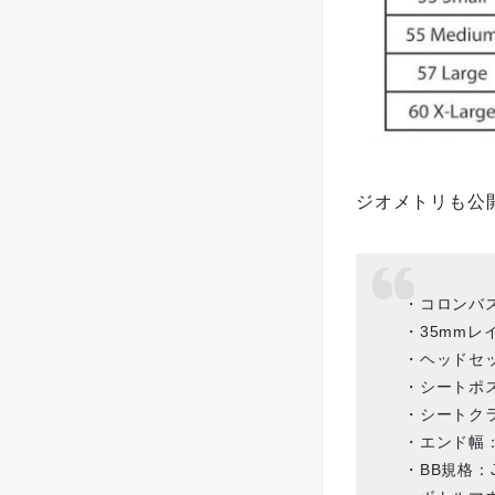
ジオメトリも公
・コロンバ
・35mmレ
・ヘッドセッ
・シートポス
・シートクラ
・エンド幅：F
・BB規格：J