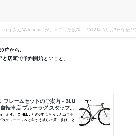
ike shopさん(@bluelug)がシェアした投稿
–
2018年 3月月7日午後9時
20時から、
アと店頭で予約開始
とのこと。