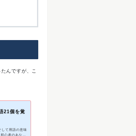
ったんですが、こ
語21個を覚
？そして用語の意味
ス初心者のあなた