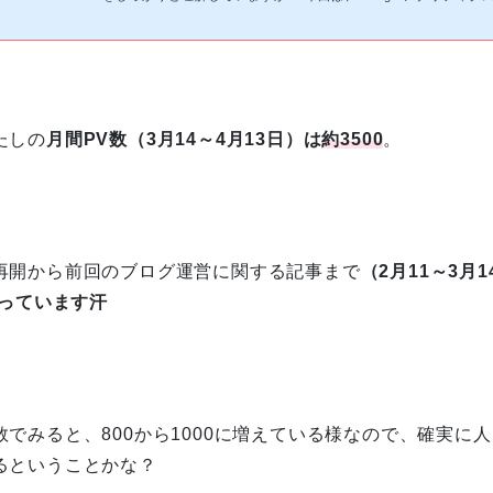
のために、 …
たしの
月間PV数（3月14～4月13日）は
約3500
。
再開から前回のブログ運営に関する記事まで
（2月11～3月
っています汗
でみると、800から1000に増えている様なので、確実に
るということかな？