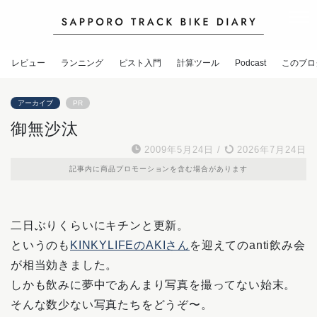
レビュー
ランニング
ピスト入門
計算ツール
Podcast
このブロ
アーカイブ
PR
御無沙汰
2009年5月24日
/
2026年7月24日
記事内に商品プロモーションを含む場合があります
二日ぶりくらいにキチンと更新。
というのも
KINKYLIFEのAKIさん
を迎えてのanti飲み会
が相当効きました。
しかも飲みに夢中であんまり写真を撮ってない始末。
そんな数少ない写真たちをどうぞ〜。