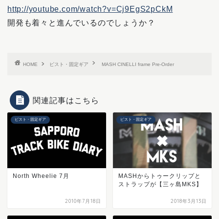
http://youtube.com/watch?v=Cj9EgS2pCkM
開発も着々と進んでいるのでしょうか？
HOME
ピスト・固定ギア
MASH CINELLI frame Pre-Order
関連記事はこちら
ピスト・固定ギア
ピスト・固定ギア
North Wheelie 7月
MASHからトゥークリップと
ストラップが【三ヶ島MKS】
2010年7月18日
2018年3月13日