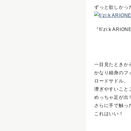
ずっと欲しかっ
『fi’zi:k ARIO
一目見たときか
かなり細身のフ
ロードサドル。
漕ぎやすいこと
めっちゃ足が出
さらに手で触っ
これはいい！