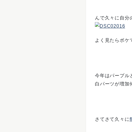
んで久々に自分
よく見たらボケ
今年はパープル
白パーツが増加
さてさて久々に
f