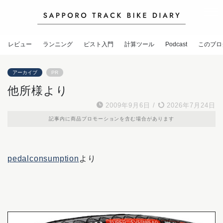
レビュー
ランニング
ピスト入門
計算ツール
Podcast
このブロ
アーカイブ
PR
他所様より
2009年9月6日
/
2026年7月24日
記事内に商品プロモーションを含む場合があります
pedalconsumption
より