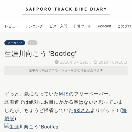
レビュー
ランニング
ピスト入門
計算ツール
Podcast
このブロ
アーカイブ
PR
生涯川向こう"Bootleg"
2010年3月29日
/
2018年6月10日
記事内に商品プロモーションを含む場合があります
ずっと、気になっていた
MJS
のフリーペーパー。
北海道では絶対にお目にかかる事はないと思っていま
したが、ちょうど帰省していた
akiさん
よりゲット！(
海
賊版
)