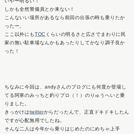
いやー明るい！
しかも全然警備員とか来ない！
こんないい場所があるなら前回の出張の時も乗りたか
ったー。
ここ以外にも
TOC
くらいの明るさと広さでまわりに民
家の無い駐車場なんかもあったりしてかなり調子良か
った！
ちなみに今回は、andyさんのブログにも何度か登場し
てる阿寒のみっちと釣りプロ（！）のりゅうへいと乗
りました。
きっかけは
twitter
からだったんで、正直ドキドキしたん
ですが心配無用でしたね。
そんな二人は今年から乗りはじめたのにめちゃ上手