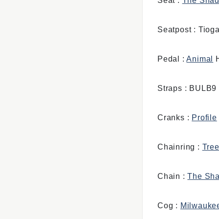
Seat :
The Shad
Seatpost : Tiog
Pedal :
Animal
H
Straps : BULB9
Cranks :
Profile
Chainring :
Tre
Chain :
The Sha
Cog :
Milwaukee