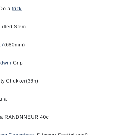
 Do a
trick
fted Stem
17
(680mm)
dwin
Grip
ity Chukker(36h)
ula
toria RANDNNEUR 40c