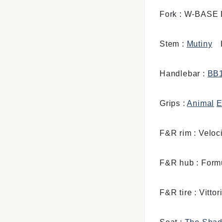
Fork : W-BASE
Stem :
Mutiny
Li
Handlebar :
BB
Grips :
Animal
E
F&R rim : Veloc
F&R hub : Form
F&R tire : Vit