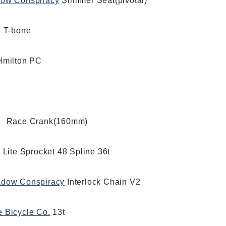
ow Conspiracy
Slimmer Seat(pivotal)
a T-bone
milton PC
Race Crank(160mm)
e
Lite Sprocket 48 Spline 36t
dow Conspiracy
Interlock Chain V2
 Bicycle Co.
13t