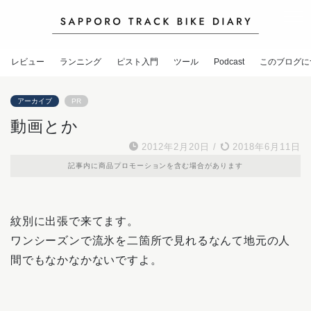
レビュー
ランニング
ピスト入門
ツール
Podcast
このブログに
アーカイブ
PR
動画とか
2012年2月20日
/
2018年6月11日
記事内に商品プロモーションを含む場合があります
紋別に出張で来てます。
ワンシーズンで流氷を二箇所で見れるなんて地元の人
間でもなかなかないですよ。