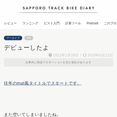
レビュー
ランニング
ピスト入門
計算ツール
Podcast
このブロ
アーカイブ
PR
デビューしたよ
2012年2月29日
/
2018年6月11日
記事内に商品プロモーションを含む場合があります
往年のmat風タイトルでスタートです。
また空いてしまいましたね。