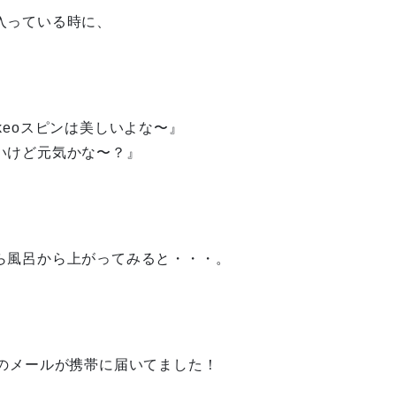
入っている時に、
keoスピンは美しいよな〜』
いけど元気かな〜？』
ら風呂から上がってみると・・・。
らのメールが携帯に届いてました！