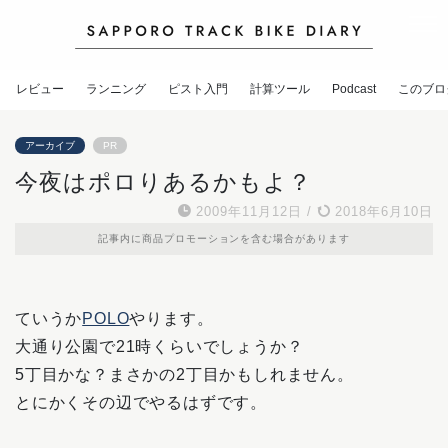
レビュー
ランニング
ピスト入門
計算ツール
Podcast
このブロ
アーカイブ
PR
今夜はポロりあるかもよ？
2009年11月12日
/
2018年6月10日
記事内に商品プロモーションを含む場合があります
ていうか
POLO
やります。
大通り公園で21時くらいでしょうか？
5丁目かな？まさかの2丁目かもしれません。
とにかくその辺でやるはずです。