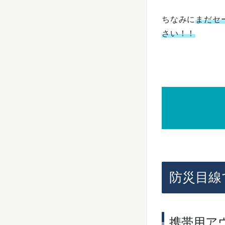
ちなみに
まだセ
さい！！
防災目線
携帯用ア