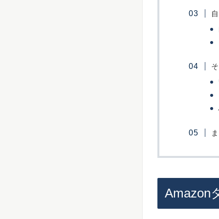
自
そ
ま
Amaz