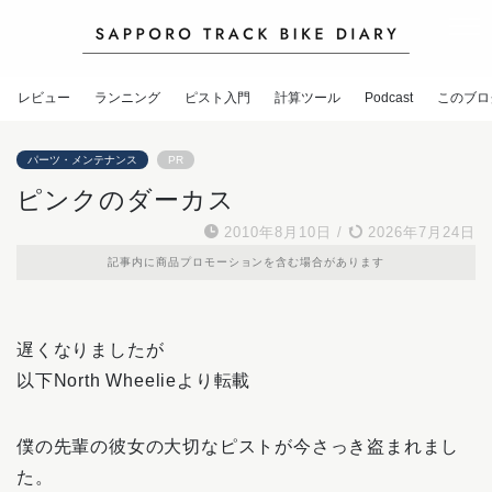
レビュー
ランニング
ピスト入門
計算ツール
Podcast
このブロ
パーツ・メンテナンス
PR
ピンクのダーカス
2010年8月10日
/
2026年7月24日
記事内に商品プロモーションを含む場合があります
遅くなりましたが
以下North Wheelieより転載
僕の先輩の彼女の大切なピストが今さっき盗まれまし
た。