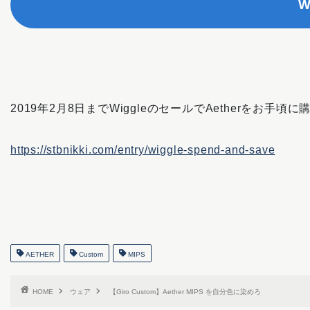
W
2019年2月8日までWiggleのセールでAetherをお手
https://stbnikki.com/entry/wiggle-spend-and-save
AETHER
Custom
MIPS
HOME
ウェア
【Giro Custom】Aether MIPS を自分色に染めろ