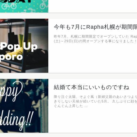
今年も7月にRapha札幌が期間
昨年7月、札幌に期間限定でオープンしていた Rap
(土)～29日(日)の間オープンする事になりました！ I
結婚て本当にいいものですね
降り注ぐ太陽、そよぐ風（新婦父親のあいさつより
きりしない天候が続いていた5月。 久しぶりに顔
ぐんぐん上昇した …