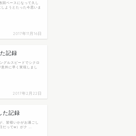
数回ペースになって久し
にしようとたった今思いま
2017年11月16日
した記録
『シングルスピードでシクロ
が意外に早く実現しまし
2017年2月22日
参加した記録
すが、皆様いかがお過ごし
2日だってw）がク …