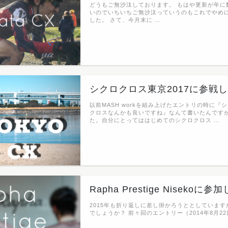
どうもご無沙汰しております。 もはや更新が年に
いのでいちいちご無沙汰っていうのもこれでやめ
した。 さて、今月末に …
シクロクロス東京2017に参戦
以前MASH workを組み上げたエントリの時に
クロスなんかも良いですね』なんて書いたんです
た。自分にとってははじめてのシクロクロス …
Rapha Prestige Nisekoに
2015年も折り返しに差し掛かろうととしていま
でしょうか？ 前々回のエントリー（2014年8月2