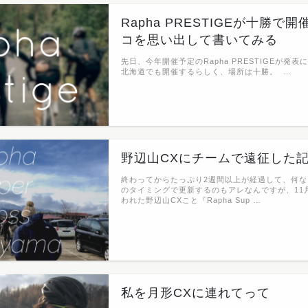
Rapha PRESTIGEが十勝
コを思い出して書いてみる
先日、今年開催予定のRapha PRESTIGEが発
北海道でも開催するらしく、場所は十勝。 …
野辺山CXにチームで遠征した記録
終わってからたっぷり2週間以上が経過して、何
のタイミングで更新するのもアレなんですが、11月
われた野辺山CXこと『Rapha Sup …
私を月形CXに連れてって