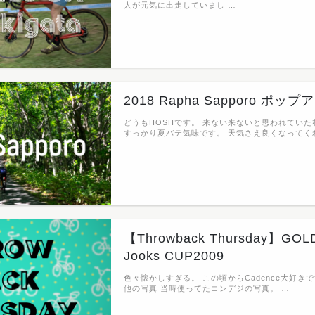
人が元気に出走していまし …
2018 Rapha Sapporo ポ
どうもHOSHです。 来ない来ないと思われてい
すっかり夏バテ気味です。 天気さえ良くなってく
【Throwback Thursday】GOL
Jooks CUP2009
色々懐かしすぎる。 この頃からCadence大好きです
他の写真 当時使ってたコンデジの写真。 …