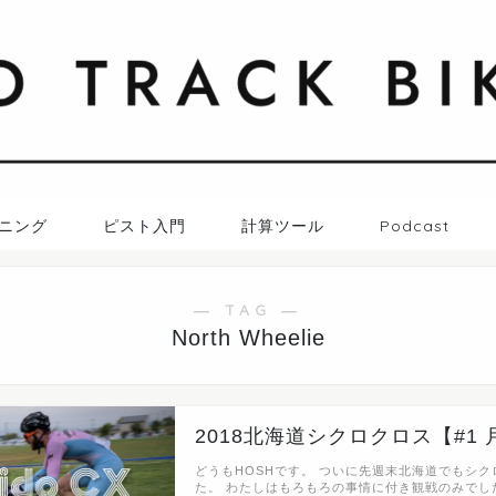
札幌トラックバイク日記
ニング
ピスト入門
計算ツール
Podcast
― TAG ―
North Wheelie
2018北海道シクロクロス【#1 
どうもHOSHです。 ついに先週末北海道でもシ
た。 わたしはもろもろの事情に付き観戦のみでし