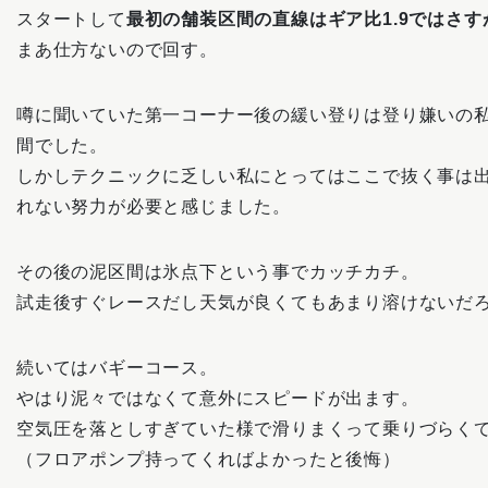
スタートして
最初の舗装区間の直線はギア比1.9ではさ
まあ仕方ないので回す。
噂に聞いていた第一コーナー後の緩い登りは登り嫌いの
間でした。
しかしテクニックに乏しい私にとってはここで抜く事は
れない努力が必要と感じました。
その後の泥区間は氷点下という事でカッチカチ。
試走後すぐレースだし天気が良くてもあまり溶けないだ
続いてはバギーコース。
やはり泥々ではなくて意外にスピードが出ます。
空気圧を落としすぎていた様で滑りまくって乗りづらく
（フロアポンプ持ってくればよかったと後悔）