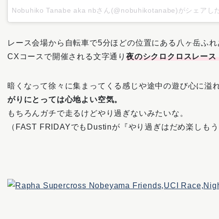
Nobuhiko Tanabe aka nbさん(@nobuhikotanabe)がシェア
レース会場から自転車で5分ほどの位置にある八ヶ岳ふれ
CXコースで開催される文字通り
夜のシクロクロスレース
暗くなって徐々に集まってくる感じや途中の遊び心に溢
がりにとっては心地よい空気。
もちろんガチで走るけどやり過ぎないみたいな。
（FAST FRIDAYでもDustinが『やり過ぎはだめ楽し