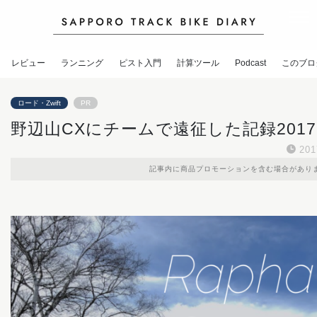
レビュー
ランニング
ピスト入門
計算ツール
Podcast
このブロ
ロード・Zwift
PR
野辺山CXにチームで遠征した記録2017
20
記事内に商品プロモーションを含む場合があり