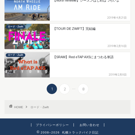
【North Wheelie】シーズンはじめはつらいよ
2019年4月21日
ロード・Zwift
【TOUR DE ZWIFT】完結編
2019年2月16日
ロード・Zwift
【SRAM】Red eTAP AXSにまつわる単語
2019年2月8日
...
1
2
8
HOME
ロード・Zwift
プライバシーポリシー
お問い合わせ
2008–2026 札幌トラックバイク日記