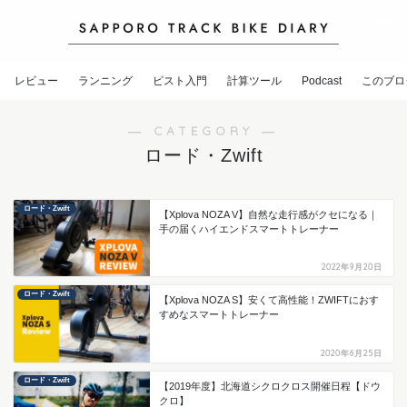
レビュー
ランニング
ピスト入門
計算ツール
Podcast
このブロ
― CATEGORY ―
ロード・Zwift
ロード・Zwift
【Xplova NOZA V】自然な走行感がクセになる｜
手の届くハイエンドスマートトレーナー
2022年9月20日
ロード・Zwift
【Xplova NOZA S】安くて高性能！ZWIFTにおす
すめなスマートトレーナー
2020年6月25日
ロード・Zwift
【2019年度】北海道シクロクロス開催日程【ドウ
クロ】