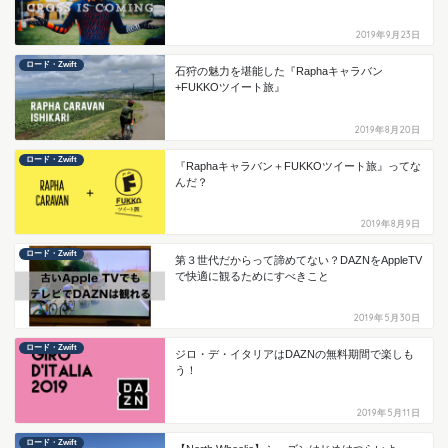
2019年9月23日
ロード・Zwift
石狩の魅力を堪能した『Raphaキャラバン
+FUKKOツイート旅』
2019年8月20日
ロード・Zwift
『Raphaキャラバン＋FUKKOツイート旅』ってな
んだ？
2019年8月9日
ロード・Zwift
第３世代だからって諦めてない？DAZNをAppleTV
で快適に観るためにすべきこと
2019年5月30日
ロード・Zwift
ジロ・デ・イタリアはDAZNの無料期間で楽しも
う！
2019年5月11日
ロード・Zwift