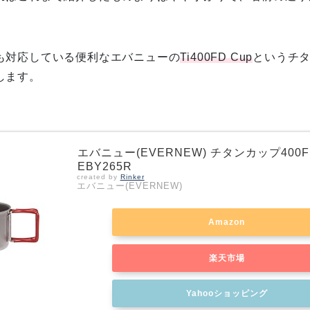
も対応している便利な
エバニューの
Ti400FD Cup
というチ
します。
エバニュー(EVERNEW) チタンカップ400F
EBY265R
created by
Rinker
エバニュー(EVERNEW)
Amazon
楽天市場
Yahooショッピング