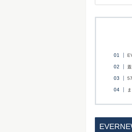
E
蓋
5
ま
EVERN