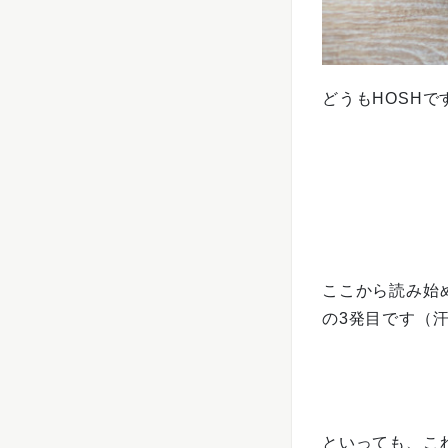
どうもHOSHで
ここから読み始
の3発目です（
といっても、こ