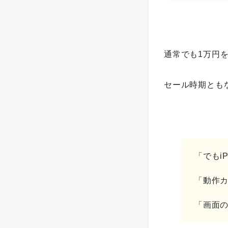
通常でも1万円を
セール時期とも
「でもi
「動作
「画面