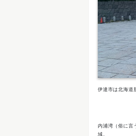
伊達市は北海道
内浦湾（俗に言
域。