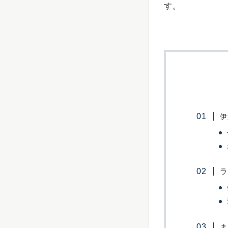
す。
伊
ラ
ま