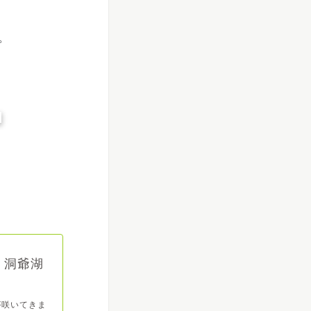
。
】洞爺湖
が咲いてきま